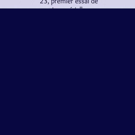
23, premier essai de
musique sérielle
La dernière,
Valse,
est strictement
dodécaphonique
1936 : Concerto
pour violon et
orchestre opus 36.
Style dodécaphonique.
En 3 mouvements.